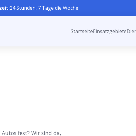
zeit:
24 Stunden, 7 Tage die Woche
Startseite
Einsatzgebiete
Die
 Autos fest? Wir sind da,