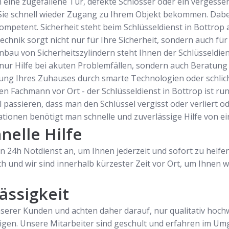
eine zugefallene Tür, defekte Schlösser oder ein vergessene
 Sie schnell wieder Zugang zu Ihrem Objekt bekommen. Dabei 
mpetent. Sicherheit steht beim Schlüsseldienst in Bottrop an
hnik sorgt nicht nur für Ihre Sicherheit, sondern auch für
u von Sicherheitszylindern steht Ihnen der Schlüsseldienst
t nur Hilfe bei akuten Problemfällen, sondern auch Beratun
ung Ihres Zuhauses durch smarte Technologien oder schlich
n Fachmann vor Ort - der Schlüsseldienst in Bottrop ist run
passieren, dass man den Schlüssel vergisst oder verliert ode
tuationen benötigt man schnelle und zuverlässige Hilfe von e
nelle Hilfe
en 24h Notdienst an, um Ihnen jederzeit und sofort zu helfen
ch und wir sind innerhalb kürzester Zeit vor Ort, um Ihnen
ässigkeit
nserer Kunden und achten daher darauf, nur qualitativ hoc
igen. Unsere Mitarbeiter sind geschult und erfahren im Um