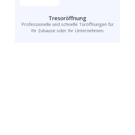
Tresoröffnung
Professionelle und schnelle Türöffnungen für
Ihr Zuhause oder Ihr Unternehmen.
Rufen Sie uns jetzt an und
lassen Sie
uns Ihr Problem lösen!