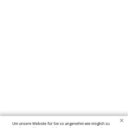
Schlüsseldienst
info@schluesseldienst-24-bottrop.de
Startseite
Einsatzgebiete
Kontakte
Partner
Impressum
Wir sind Ihr vertrauenswürdiger Partner für professionelle
Schlüsseldienstleistungen in Bottrop. Ob Sie sich
ausgesperrt haben, ein defektes Schloss haben oder Ihre
Um unsere Website für Sie so angenehm wie möglich zu