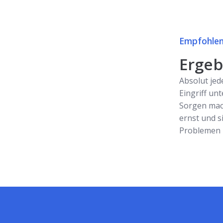
Empfohlen
Ergebn
Absolut jed
Eingriff unt
Sorgen mac
ernst und s
Problemen z