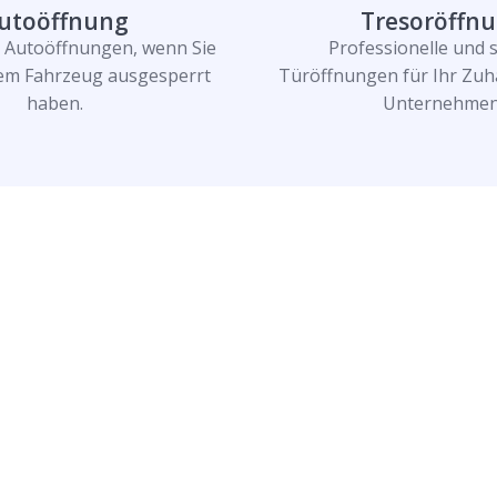
utoöffnung
Tresoröffn
e Autoöffnungen, wenn Sie
Professionelle und 
rem Fahrzeug ausgesperrt
Türöffnungen für Ihr Zuh
haben.
Unternehmen
n und lassen Sie
n!