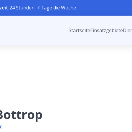
zeit:
24 Stunden, 7 Tage die Woche
Startseite
Einsatzgebiete
Die
Bottrop
€