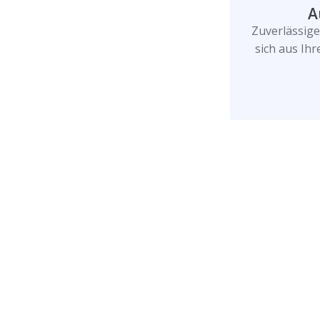
A
Zuverlässig
sich aus Ih
Rufen Sie uns jetzt a
uns Ihr Problem löse