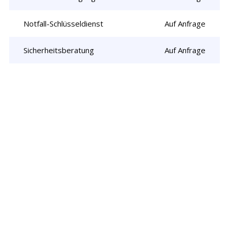
Notfall-Schlüsseldienst
Auf Anfrage
Sicherheitsberatung
Auf Anfrage
Rufen Sie uns jetzt an und
lassen Sie
uns Ihr Problem lösen!