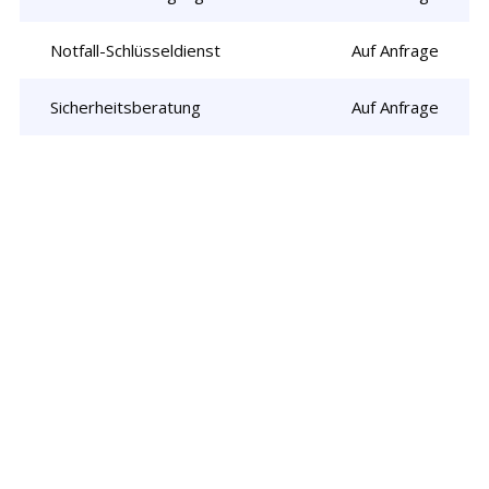
Notfall-Schlüsseldienst
Auf Anfrage
Sicherheitsberatung
Auf Anfrage
Rufen Sie uns jetzt an und
lassen Sie
uns Ihr Problem lösen!