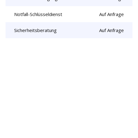
Notfall-Schlüsseldienst
Auf Anfrage
Sicherheitsberatung
Auf Anfrage
Rufen Sie uns jetzt an und
lassen Sie
uns Ihr Problem lösen!